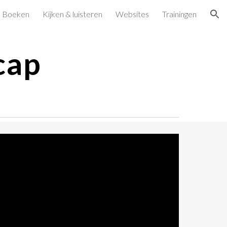
Boeken
Kijken & luisteren
Websites
Trainingen
ion
cap