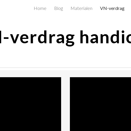
Home
Blog
Materialen
VN-verdrag
ip to main content
Skip to navigat
-verdrag handi