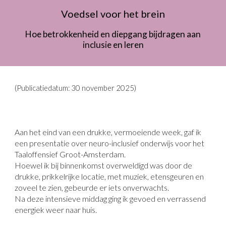
Voedsel voor het brein
Hoe betrokkenheid en diepgang bijdragen aan
inclusie en leren
(Publicatiedatum: 30 november 2025)
Aan het eind van een drukke, vermoeiende week, gaf ik
een presentatie over
neuro-inclusief onderwijs
voor het
Taaloffensief Groot-Amsterdam
.
Hoewel ik bij binnenkomst overweldigd was door de
drukke, prikkelrijke locatie, met muziek, etensgeuren en
zoveel te zien, gebeurde er iets onverwachts.
Na deze intensieve middag ging ik gevoed en verrassend
energiek weer naar huis.