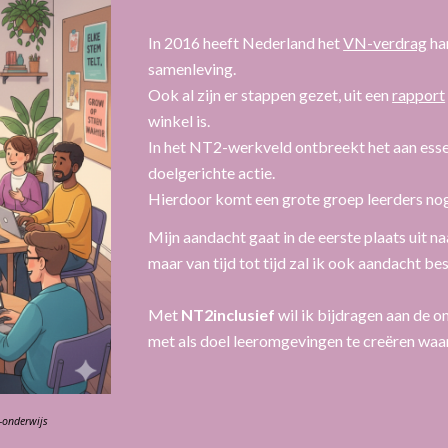
In 2016 heeft Nederland het
VN-verdrag
ha
samenleving.
Ook al zijn er stappen gezet, uit een
rapport
winkel is.
In het NT2-werkveld ontbreekt het aan essent
doelgerichte actie.
Hierdoor komt een grote groep leerders nog 
Mijn aandacht gaat in de eerste plaats uit n
maar van tijd tot tijd zal ik ook aandacht b
Met
NT2inclusief
wil ik bijdragen aan de o
met als doel leeromgevingen te creëren waari
-onderwijs